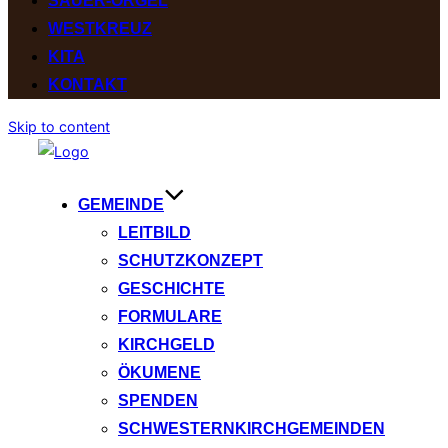
SAUER-ORGEL
WESTKREUZ
KITA
KONTAKT
Skip to content
GEMEINDE
LEITBILD
SCHUTZKONZEPT
GESCHICHTE
FORMULARE
KIRCHGELD
ÖKUMENE
SPENDEN
SCHWESTERNKIRCHGEMEINDEN