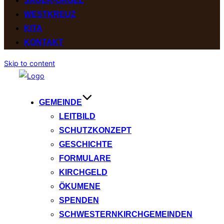
SAUER-ORGEL
WESTKREUZ
KITA
KONTAKT
Skip to content
GEMEINDE
LEITBILD
SCHUTZKONZEPT
GESCHICHTE
FORMULARE
KIRCHGELD
ÖKUMENE
SPENDEN
SCHWESTERNKIRCHGEMEINDEN