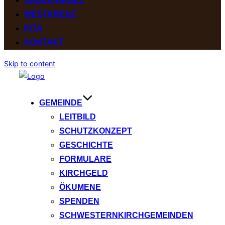
SAUER-ORGEL
WESTKREUZ
KITA
KONTAKT
Skip to content
GEMEINDE
LEITBILD
SCHUTZKONZEPT
GESCHICHTE
FORMULARE
KIRCHGELD
ÖKUMENE
SPENDEN
SCHWESTERNKIRCHGEMEINDEN